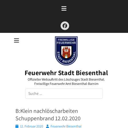
Zum
Inhalt
springen
Facebook
Feuerwehr Stadt Biesenthal
Offizieller Webauftritt des Löschzuges Stadt Biesenthal.
Freiwillige Feuerwehr Amt Biesenthal-Barnim
Suchen
nach:
B:Klein nachlöscharbeiten
Schuppenbrand 12.02.2020
Posted
Autor
12. Februar 2020
Feuerwehr Biesenthal