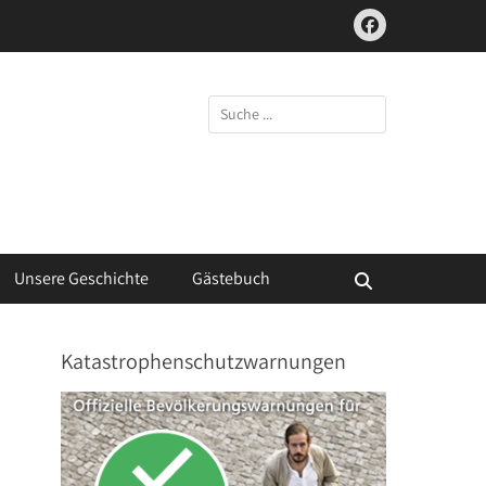
Facebook
Suchen
nach:
Unsere Geschichte
Gästebuch
Suchen
Katastrophenschutzwarnungen