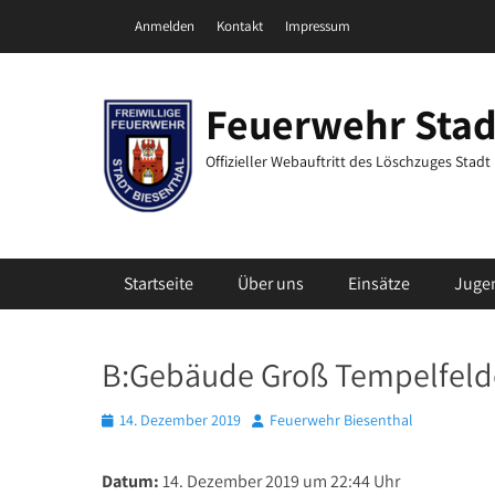
Zum
Header Top Menu
Anmelden
Kontakt
Impressum
Inhalt
springen
Feuerwehr Stad
Offizieller Webauftritt des Löschzuges Stad
Primäres Menü
Startseite
Über uns
Einsätze
Juge
B:Gebäude Groß Tempelfelde
Posted
Autor
14. Dezember 2019
Feuerwehr Biesenthal
on
Datum:
14. Dezember 2019 um 22:44 Uhr