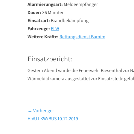
Alarmierungsart:
Meldeempfänger
Dauer:
36 Minuten
Einsatzart:
Brandbekämpfung
Fahrzeuge:
ELW
Weitere Kräfte:
Rettungsdienst Barnim
Einsatzbericht:
Gestern Abend wurde die Feuerwehr Biesenthal zur Nac
Wärmebildkamera ausgestattet zur Einsatzstelle gefa
Beitragsnavigation
← Vorheriger
Vorheriger
H:VU LKW/BUS 10.12.2019
Beitrag: