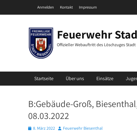
Zum
Header Top Menu
Anmelden
Kontakt
Impressum
Inhalt
springen
Feuerwehr Stad
Offizieller Webauftritt des Löschzuges Stad
Primäres Menü
Startseite
Über uns
Einsätze
Juge
B:Gebäude-Groß, Biesenthal
08.03.2022
Posted
Autor
8. März 2022
Feuerwehr Biesenthal
on