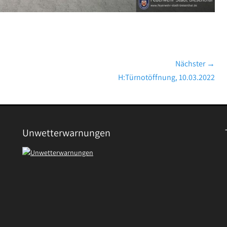
Nächster →
Nächster
H:Türnotöffnung, 10.03.2022
Beitrag:
Unwetterwarnungen