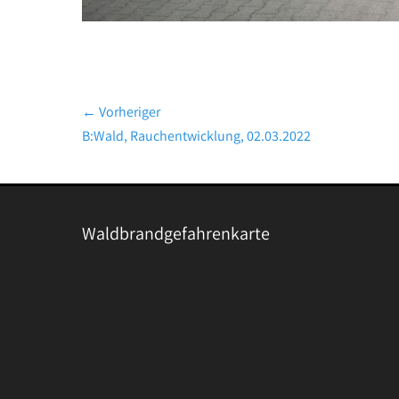
Beitragsnavigation
← Vorheriger
Vorheriger
B:Wald, Rauchentwicklung, 02.03.2022
Beitrag:
Waldbrandgefahrenkarte