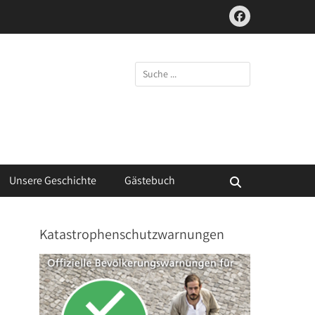
Facebook
Suchen
nach:
Unsere Geschichte
Gästebuch
Suchen
Katastrophenschutzwarnungen