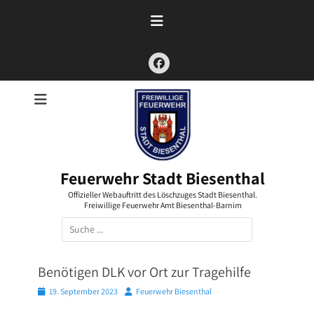
Zum
Inhalt
springen
Facebook
Feuerwehr Stadt Biesenthal
Offizieller Webauftritt des Löschzuges Stadt Biesenthal.
Freiwillige Feuerwehr Amt Biesenthal-Barnim
Suchen
nach:
Benötigen DLK vor Ort zur Tragehilfe
Posted
Autor
19. September 2023
Feuerwehr Biesenthal
on