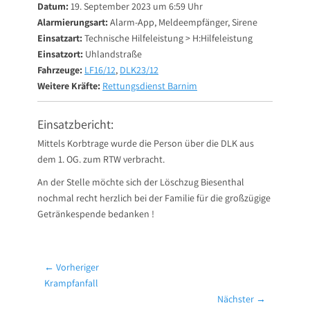
Datum:
19. September 2023 um 6:59 Uhr
Alarmierungsart:
Alarm-App, Meldeempfänger, Sirene
Einsatzart:
Technische Hilfeleistung > H:Hilfeleistung
Einsatzort:
Uhlandstraße
Fahrzeuge:
LF16/12
,
DLK23/12
Weitere Kräfte:
Rettungsdienst Barnim
Einsatzbericht:
Mittels Korbtrage wurde die Person über die DLK aus
dem 1. OG. zum RTW verbracht.
An der Stelle möchte sich der Löschzug Biesenthal
nochmal recht herzlich bei der Familie für die großzügige
Getränkespende bedanken !
Beitragsnavigation
← Vorheriger
Vorheriger
Krampfanfall
Beitrag:
Nächster →