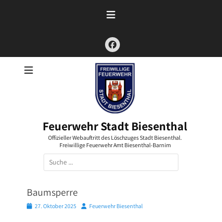
Zum
Inhalt
springen
Facebook
Feuerwehr Stadt Biesenthal
Offizieller Webauftritt des Löschzuges Stadt Biesenthal.
Freiwillige Feuerwehr Amt Biesenthal-Barnim
Suchen
nach:
Baumsperre
Posted
Autor
27. Oktober 2025
Feuerwehr Biesenthal
on