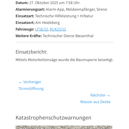
Datum:
27. Oktober 2025 um 7:58 Uhr
Alarmierungsart:
Alarm-App, Meldeempfänger, Sirene
Einsatzart:
Technische Hilfeleistung > H:Natur
Einsatzort:
Am Heideberg
Fahrzeuge:
LF16/12
,
DLK23/12
Weitere Kräfte:
Technischer Dienst Biesenthal
Einsatzbericht:
Mittels Motorkettensäge wurde die Baumsperre beseitigt.
Beitragsnavigation
← Vorheriger
Vorheriger
Türnotöffnung
Beitrag:
Nächster →
Nächster
Wasser aus Decke
Beitrag:
Katastrophenschutzwarnungen