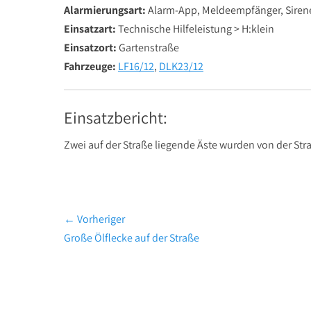
Alarmierungsart:
Alarm-App, Meldeempfänger, Siren
Einsatzart:
Technische Hilfeleistung > H:klein
Einsatzort:
Gartenstraße
Fahrzeuge:
LF16/12
,
DLK23/12
Einsatzbericht:
Zwei auf der Straße liegende Äste wurden von der S
Beitragsnavigation
← Vorheriger
Vorheriger
Große Ölflecke auf der Straße
Beitrag: