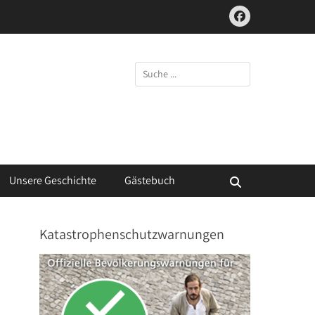
Facebook
Suchen
nach:
Unsere Geschichte
Gästebuch
Suchen
Katastrophenschutzwarnungen