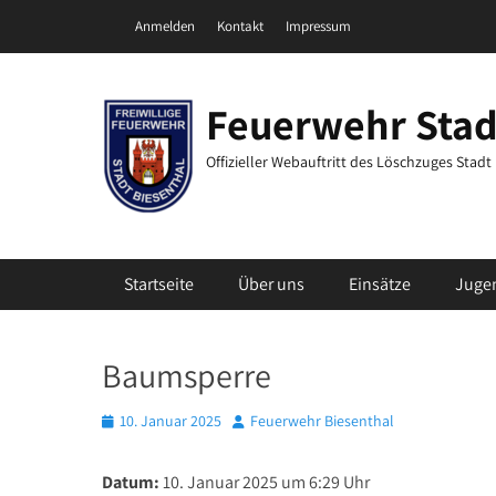
Zum
Header Top Menu
Anmelden
Kontakt
Impressum
Inhalt
springen
Feuerwehr Stad
Offizieller Webauftritt des Löschzuges Stad
Primäres Menü
Startseite
Über uns
Einsätze
Juge
Baumsperre
Posted
Autor
10. Januar 2025
Feuerwehr Biesenthal
on
Datum:
10. Januar 2025 um 6:29 Uhr