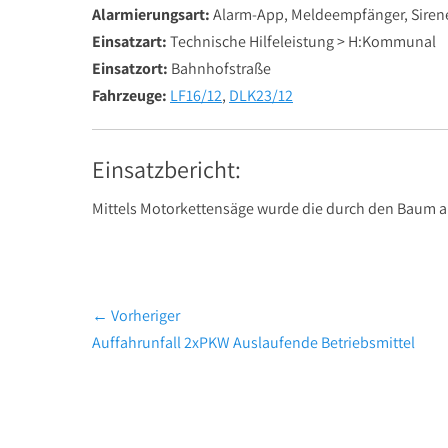
Alarmierungsart:
Alarm-App, Meldeempfänger, Siren
Einsatzart:
Technische Hilfeleistung > H:Kommunal
Einsatzort:
Bahnhofstraße
Fahrzeuge:
LF16/12
,
DLK23/12
Einsatzbericht:
Mittels Motorkettensäge wurde die durch den Baum a
Beitragsnavigation
← Vorheriger
Vorheriger
Auffahrunfall 2xPKW Auslaufende Betriebsmittel
Beitrag: