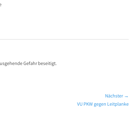
e
usgehende Gefahr beseitigt.
Nächster →
Nächster
VU PKW gegen Leitplanke
Beitrag: