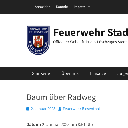
Zum
Header Top Menu
Anmelden
Kontakt
Impressum
Inhalt
springen
Feuerwehr Stad
Offizieller Webauftritt des Löschzuges Stad
Primäres Menü
Startseite
Über uns
Einsätze
Juge
Baum über Radweg
Posted
Autor
2. Januar 2025
Feuerwehr Biesenthal
on
Datum:
2. Januar 2025 um 8:51 Uhr