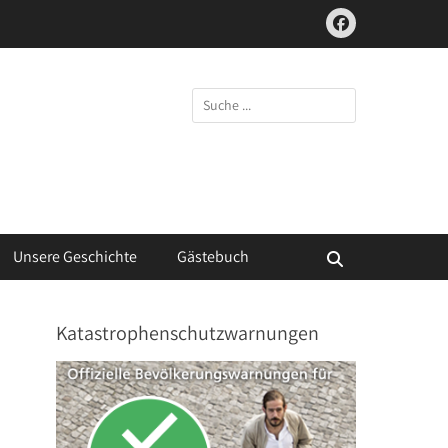
Facebook
Suchen
nach:
Unsere Geschichte
Gästebuch
Suchen
Katastrophenschutzwarnungen