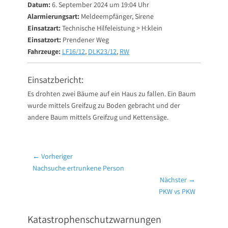
Datum:
6. September 2024 um 19:04 Uhr
Alarmierungsart:
Meldeempfänger, Sirene
Einsatzart:
Technische Hilfeleistung > H:klein
Einsatzort:
Prendener Weg
Fahrzeuge:
LF16/12
,
DLK23/12
,
RW
Einsatzbericht:
Es drohten zwei Bäume auf ein Haus zu fallen. Ein Baum
wurde mittels Greifzug zu Boden gebracht und der
andere Baum mittels Greifzug und Kettensäge.
Beitragsnavigation
← Vorheriger
Vorheriger
Nachsuche ertrunkene Person
Beitrag:
Nächster →
Nächster
PKW vs PKW
Beitrag:
Katastrophenschutzwarnungen