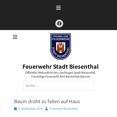
Zum
Inhalt
springen
Facebook
Feuerwehr Stadt Biesenthal
Offizieller Webauftritt des Löschzuges Stadt Biesenthal.
Freiwillige Feuerwehr Amt Biesenthal-Barnim
Suchen
nach:
Baum droht zu fallen auf Haus
Posted
Autor
6. September 2024
Feuerwehr Biesenthal
on