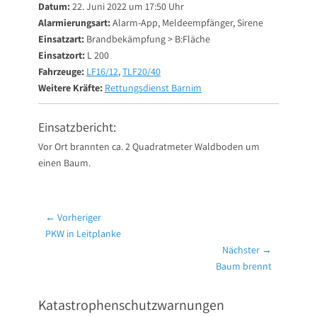
Datum:
22. Juni 2022 um 17:50 Uhr
Alarmierungsart:
Alarm-App, Meldeempfänger, Sirene
Einsatzart:
Brandbekämpfung > B:Fläche
Einsatzort:
L 200
Fahrzeuge:
LF16/12
,
TLF20/40
Weitere Kräfte:
Rettungsdienst Barnim
Einsatzbericht:
Vor Ort brannten ca. 2 Quadratmeter Waldboden um
einen Baum.
Beitragsnavigation
← Vorheriger
Vorheriger
PKW in Leitplanke
Beitrag:
Nächster →
Nächster
Baum brennt
Beitrag:
Katastrophenschutzwarnungen