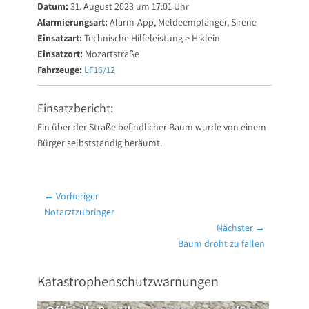
Datum:
31. August 2023 um 17:01 Uhr
Alarmierungsart:
Alarm-App, Meldeempfänger, Sirene
Einsatzart:
Technische Hilfeleistung > H:klein
Einsatzort:
Mozartstraße
Fahrzeuge:
LF16/12
Einsatzbericht:
Ein über der Straße befindlicher Baum wurde von einem
Bürger selbstständig beräumt.
Beitragsnavigation
← Vorheriger
Vorheriger
Notarztzubringer
Beitrag:
Nächster →
Nächster
Baum droht zu fallen
Beitrag:
Katastrophenschutzwarnungen