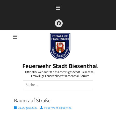
Zum
Inhalt
springen
Facebook
Feuerwehr Stadt Biesenthal
Offizieller Webauftritt des Löschzuges Stadt Biesenthal.
Freiwillige Feuerwehr Amt Biesenthal-Barnim
Suchen
nach:
Baum auf Straße
Posted
Autor
31. August 2023
Feuerwehr Biesenthal
on