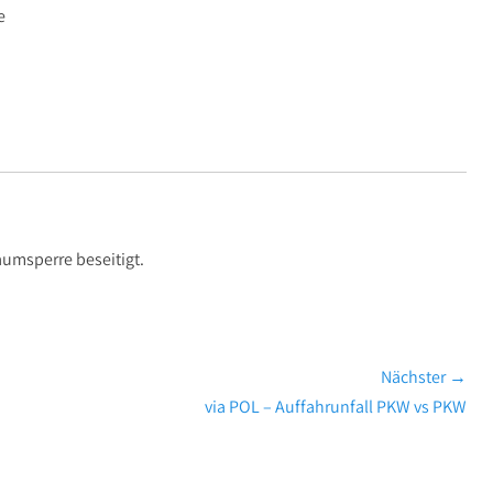
e
aumsperre beseitigt.
Nächster →
Nächster
via POL – Auffahrunfall PKW vs PKW
Beitrag: