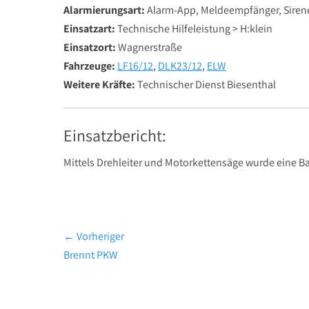
Alarmierungsart:
Alarm-App, Meldeempfänger, Siren
Einsatzart:
Technische Hilfeleistung > H:klein
Einsatzort:
Wagnerstraße
Fahrzeuge:
LF16/12
,
DLK23/12
,
ELW
Weitere Kräfte:
Technischer Dienst Biesenthal
Einsatzbericht:
Mittels Drehleiter und Motorkettensäge wurde eine B
Beitragsnavigation
← Vorheriger
Vorheriger
Brennt PKW
Beitrag: