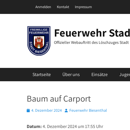
Zum
Header Top Menu
Anmelden
Kontakt
Impressum
Inhalt
springen
Feuerwehr Stad
Offizieller Webauftritt des Löschzuges Stad
Primäres Menü
Startseite
Über uns
Einsätze
Juge
Baum auf Carport
Posted
Autor
4. Dezember 2024
Feuerwehr Biesenthal
on
Datum:
4. Dezember 2024 um 17:55 Uhr