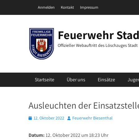
Zum
Header Top Menu
Anmelden
Kontakt
Impressum
Inhalt
springen
Feuerwehr Stad
Offizieller Webauftritt des Löschzuges Stad
Primäres Menü
Startseite
Über uns
Einsätze
Juge
Ausleuchten der Einsatzstell
Posted
Autor
12. Oktober 2022
Feuerwehr Biesenthal
on
Datum:
12. Oktober 2022 um 18:23 Uhr