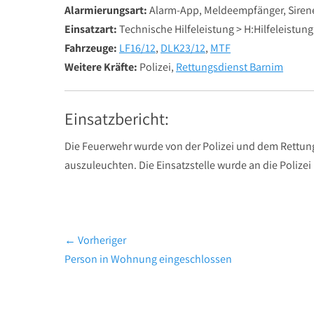
Alarmierungsart:
Alarm-App, Meldeempfänger, Siren
Einsatzart:
Technische Hilfeleistung > H:Hilfeleistung
Fahrzeuge:
LF16/12
,
DLK23/12
,
MTF
Weitere Kräfte:
Polizei,
Rettungsdienst Barnim
Einsatzbericht:
Die Feuerwehr wurde von der Polizei und dem Rettung
auszuleuchten. Die Einsatzstelle wurde an die Polize
Beitragsnavigation
← Vorheriger
Vorheriger
Person in Wohnung eingeschlossen
Beitrag: