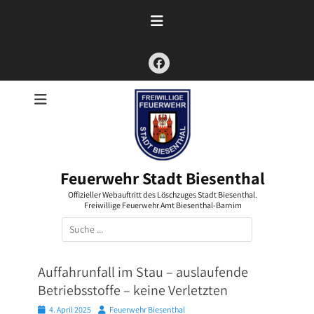
Zum
Inhalt
springen
Facebook
Feuerwehr Stadt Biesenthal
Offizieller Webauftritt des Löschzuges Stadt Biesenthal.
Freiwillige Feuerwehr Amt Biesenthal-Barnim
Suchen
nach:
Auffahrunfall im Stau – auslaufende
Betriebsstoffe – keine Verletzten
Posted
Autor
4. April 2025
Feuerwehr Biesenthal