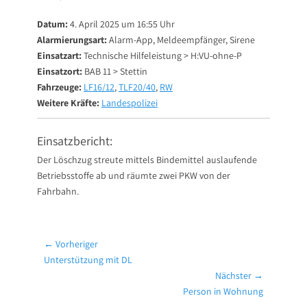
on
Datum:
4. April 2025 um 16:55 Uhr
Alarmierungsart:
Alarm-App, Meldeempfänger, Sirene
Einsatzart:
Technische Hilfeleistung > H:VU-ohne-P
Einsatzort:
BAB 11 > Stettin
Fahrzeuge:
LF16/12
,
TLF20/40
,
RW
Weitere Kräfte:
Landespolizei
Einsatzbericht:
Der Löschzug streute mittels Bindemittel auslaufende
Betriebsstoffe ab und räumte zwei PKW von der
Fahrbahn.
Beitragsnavigation
← Vorheriger
Vorheriger
Unterstützung mit DL
Beitrag:
Nächster →
Nächster
Person in Wohnung
Beitrag: