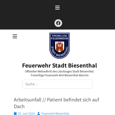
Zum
Inhalt
springen
Facebook
Feuerwehr Stadt Biesenthal
Offizieller Webauftritt des Löschzuges Stadt Biesenthal.
Freiwillige Feuerwehr Amt Biesenthal-Barnim
Suchen
nach:
Arbeitsunfall // Patient befindet sich auf
Dach
Posted
Autor
25. Juni 2024
Feuerwehr Biesenthal