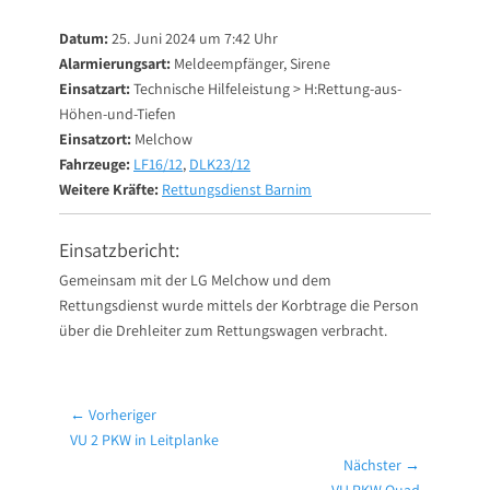
on
Datum:
25. Juni 2024 um 7:42 Uhr
Alarmierungsart:
Meldeempfänger, Sirene
Einsatzart:
Technische Hilfeleistung > H:Rettung-aus-
Höhen-und-Tiefen
Einsatzort:
Melchow
Fahrzeuge:
LF16/12
,
DLK23/12
Weitere Kräfte:
Rettungsdienst Barnim
Einsatzbericht:
Gemeinsam mit der LG Melchow und dem
Rettungsdienst wurde mittels der Korbtrage die Person
über die Drehleiter zum Rettungswagen verbracht.
Beitragsnavigation
← Vorheriger
Vorheriger
VU 2 PKW in Leitplanke
Beitrag:
Nächster →
Nächster