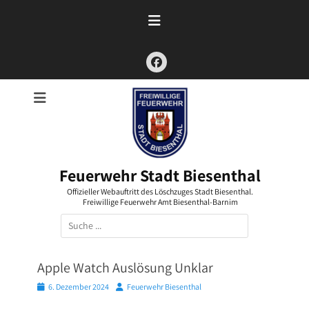
Zum
Inhalt
springen
Facebook
Feuerwehr Stadt Biesenthal
Offizieller Webauftritt des Löschzuges Stadt Biesenthal.
Freiwillige Feuerwehr Amt Biesenthal-Barnim
Suchen
nach:
Apple Watch Auslösung Unklar
Posted
Autor
6. Dezember 2024
Feuerwehr Biesenthal
on