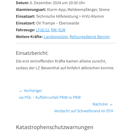
Datum:
6. Dezember 2024 um 20:30 Uhr
Alarmierungsart:
Alarm-App, Meldeempfänger, Sirene
Einsatzart:
Technische Hilfeleistung > H:VU-Klemm
Einsatzort:
OV Trampe – Eberswalde
Fahrzeuge:
LF16/12
,
RW
,
ELW
Weitere Kräfte:
Landespolizei
,
Rettungsdienst Barnim
Einsatzbericht:
Die erst eintreffenden Kräfte kamen alleine zurecht,
sodass der LZ Biesenthal auf Anfahrt abbrechen konnte.
Beitragsnavigation
← Vorheriger
Vorheriger
via POL – Auffahrunfall PKW vs PKW
Beitrag:
Nächster →
Nächster
Verdacht auf Schwelbrand im EFH
Beitrag:
Katastrophenschutzwarnungen