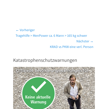
Beitragsnavigation
← Vorheriger
Vorheriger
Tragehilfe > MenPower ca. 6 Mann > 165 kg schwer
Beitrag:
Nächster →
Nächster
KRAD vs PKW eine verl. Person
Beitrag:
Katastrophenschutzwarnungen