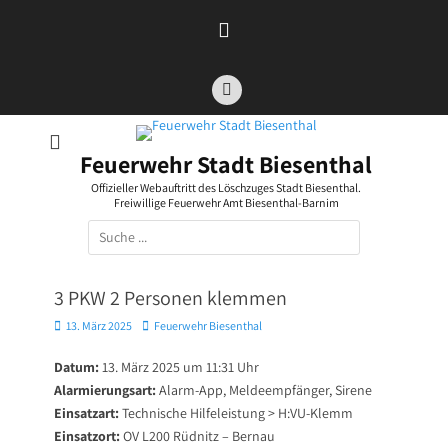
Zum
Inhalt
springen
Facebook
Feuerwehr Stadt Biesenthal
Offizieller Webauftritt des Löschzuges Stadt Biesenthal.
Freiwillige Feuerwehr Amt Biesenthal-Barnim
Suchen
nach:
3 PKW 2 Personen klemmen
Posted
Autor
13. März 2025
Feuerwehr Biesenthal
on
Datum:
13. März 2025 um 11:31 Uhr
Alarmierungsart:
Alarm-App, Meldeempfänger, Sirene
Einsatzart:
Technische Hilfeleistung > H:VU-Klemm
Einsatzort:
OV L200 Rüdnitz – Bernau