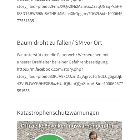
story_fbid=pfbid02FmcXVQv2fNi2AzmGxZzaqUGEqPx5HH
fS8D76BWS98o8ATHRrMMJa4XkGggmy7DG2l&id=1000646
77551535
Baum droht zu fallen/ SM vor Ort
Wir unterstützten die Feuerwehr Werneuchen mit
unserer Drehleiter bei einer Gefahrenbeseitigung.
https://m.facebook.com/story.php?
story_fbid=pfbid033KJA9kCUzmD5jAgrvcTcrhdLCgSgaDjb
43Vd5JWYG9HEXBRxzHUdQRanQQnSbrhAl&id=100064677
551535
Katastrophenschutzwarnungen