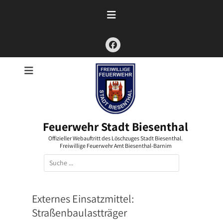
Zum
Inhalt
springen
Facebook
Feuerwehr Stadt Biesenthal
Offizieller Webauftritt des Löschzuges Stadt Biesenthal.
Freiwillige Feuerwehr Amt Biesenthal-Barnim
Suchen
nach:
Externes Einsatzmittel:
Straßenbaulastträger