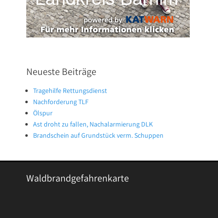
Neueste Beiträge
Tragehilfe Rettungsdienst
Nachforderung TLF
Ölspur
Ast droht zu fallen, Nachalarmierung DLK
Brandschein auf Grundstück verm. Schuppen
Waldbrandgefahrenkarte