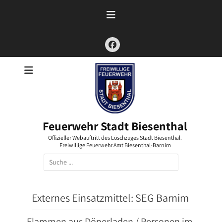
Zum
Inhalt
springen
Facebook
Feuerwehr Stadt Biesenthal
Offizieller Webauftritt des Löschzuges Stadt Biesenthal.
Freiwillige Feuerwehr Amt Biesenthal-Barnim
Suchen
nach:
Externes Einsatzmittel:
SEG Barnim
Flammen aus Dönerladen / Personen im