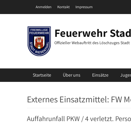
Zum
Header Top Menu
Anmelden
Kontakt
Impressum
Inhalt
springen
Feuerwehr Stad
Offizieller Webauftritt des Löschzuges Stad
Primäres Menü
Startseite
Über uns
Einsätze
Juge
Externes Einsatzmittel:
FW M
Auffahrunfall PKW / 4 verletzt. Pers