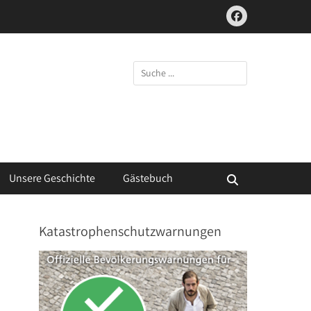
Facebook
Suchen
nach:
Unsere Geschichte
Gästebuch
Suchen
Katastrophenschutzwarnungen