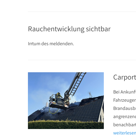
Rauchentwicklung sichtbar
Irrtum des meldenden.
Carport
Bei Ankunft
Fahrzeugen 
Brandausbr
angrenzend
benachbart
weiterles