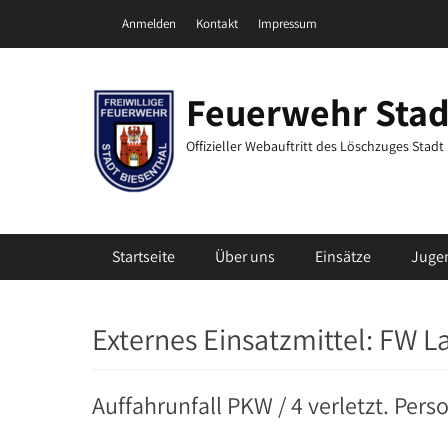
Zum
Header Top Menu
Anmelden
Kontakt
Impressum
Inhalt
springen
Feuerwehr Stad
Offizieller Webauftritt des Löschzuges Stad
Primäres Menü
Startseite
Über uns
Einsätze
Juge
Externes Einsatzmittel:
FW L
Auffahrunfall PKW / 4 verletzt. Pers