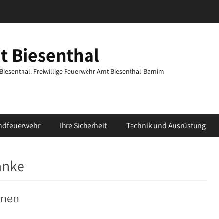
t Biesenthal
t Biesenthal. Freiwillige Feuerwehr Amt Biesenthal-Barnim
ndfeuerwehr
Ihre Sicherheit
Technik und Ausrüstung
anke
onen