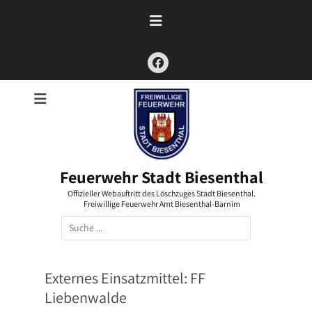
Zum
Inhalt
springen
Facebook
Feuerwehr Stadt Biesenthal
Offizieller Webauftritt des Löschzuges Stadt Biesenthal.
Freiwillige Feuerwehr Amt Biesenthal-Barnim
Suchen
nach:
Externes Einsatzmittel:
FF
Liebenwalde