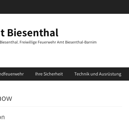
t Biesenthal
t Biesenthal. Freiwillige Feuerwehr Amt Biesenthal-Barnim
ndfeuerwehr
Ihre Sicherheit
Technik und Ausrüstung
inow
on