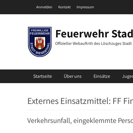
Zum
Header Top Menu
Anmelden
Kontakt
Impressum
Inhalt
springen
Feuerwehr Stad
Offizieller Webauftritt des Löschzuges Stad
Primäres Menü
Startseite
Über uns
Einsätze
Juge
Externes Einsatzmittel:
FF F
Verkehrsunfall, eingeklemmte Pers