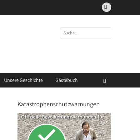
Facebook
Suchen
nach:
Unsere Geschichte
Gästebuch
Suchen
Katastrophenschutzwarnungen