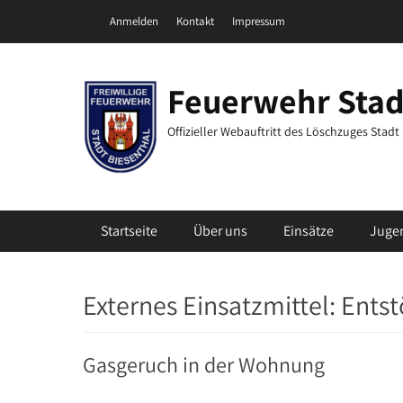
Zum
Header Top Menu
Anmelden
Kontakt
Impressum
Inhalt
springen
Feuerwehr Stad
Offizieller Webauftritt des Löschzuges Stad
Primäres Menü
Startseite
Über uns
Einsätze
Juge
Externes Einsatzmittel:
Entst
Gasgeruch in der Wohnung