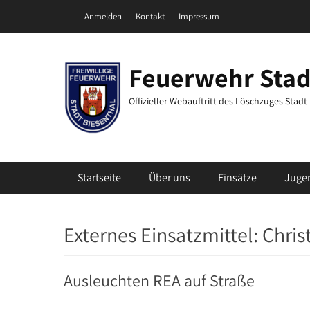
Zum
Header Top Menu
Anmelden
Kontakt
Impressum
Inhalt
springen
Feuerwehr Stad
Offizieller Webauftritt des Löschzuges Stad
Primäres Menü
Startseite
Über uns
Einsätze
Juge
Externes Einsatzmittel:
Chris
Ausleuchten REA auf Straße