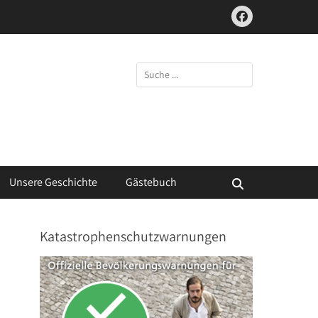
Facebook
Suchen
nach:
Unsere Geschichte
Gästebuch
Suchen
Katastrophenschutzwarnungen