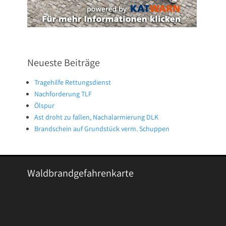
Neueste Beiträge
Tragehilfe Rettungsdienst
Nachforderung TLF
Ölspur
Ast droht zu fallen, Nachalarmierung DLK
Brandschein auf Grundstück verm. Schuppen
Waldbrandgefahrenkarte