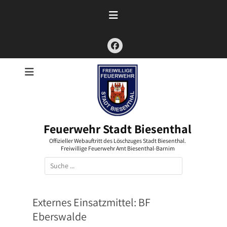
Zum
Inhalt
springen
Facebook
Feuerwehr Stadt Biesenthal
Offizieller Webauftritt des Löschzuges Stadt Biesenthal.
Freiwillige Feuerwehr Amt Biesenthal-Barnim
Suchen
nach:
Externes Einsatzmittel:
BF
Eberswalde